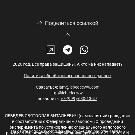
Поделиться ссылкой
2026 год. Все права защищены. А кто на них нападает?
Политика обработки персональных данных
Связаться:
iam@lebedeeww.com
tg:
@lebedeeww
позвонить:
+7-(999)-630-13-47
ЛЕБЕДЕВ СВЯТОСЛАВ ВИТАЛЬЕВИЧ (самозанятый гражданин
в соответствии с Федеральным законом «О проведении
эксперимента по установлению специального налогового
На сайте используются файлы cookie для работы сайта
режима «Налог на профессиональный доход» от 27.11.2018 N