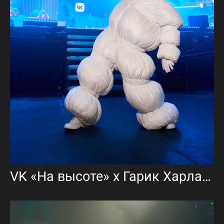
VK «На высоте» х Гарик Харламов