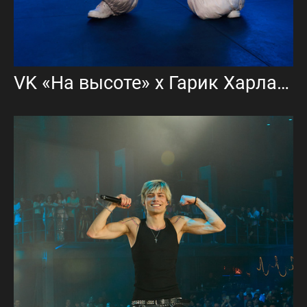
VK «На высоте» х Гарик Харламов